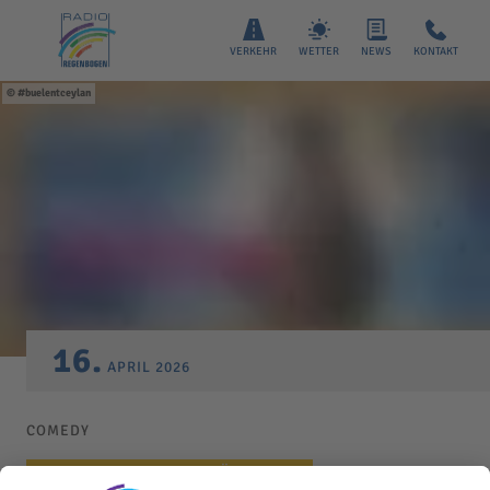
VERKEHR
WETTER
NEWS
KONTAKT
#buelentceylan
16.
APRIL
2026
COMEDY
RADIO REGENBOGEN PRÄSENTIERT