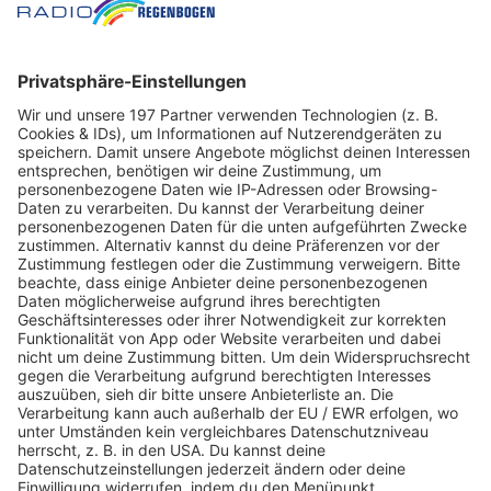
BÜLENT CEYLAN
DIKTATÜRK 2026
19:00
-
22:00
Uhr
74075, Heilbronn
red Blue
Wannenäckerstraße 50
TICKETS
Bülent hat die Nase voll. Überall Diktatoren! Egal ob
Politik, Mode, Beziehung oder Ernährung – ständig will Dir
einer sagen, was Du zu tun hast.
Aber nicht mit Bülent. Ab heute wird zurückdiktiert!