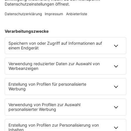
STARTSEITE
SERVICE
Kontakt
Newsletter
Jobs & Praktika
Pressekontakt
Presse & Downloads
Verkehr
Wetter
EMPFANG
Übersicht
RADIO REGENBOGEN App
radio.de