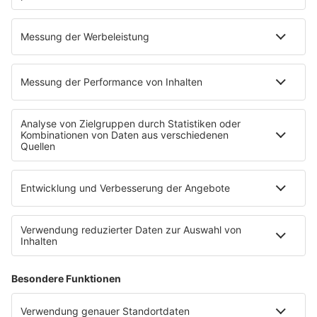
Schwimm-EM
Gold und Silber: Deutsche
Wasserspringer glänzen bei EM
Lou Massenberg und Jonathan Schauer holen in Paris
überraschend den Titel im Synchronwettbewerb vom
3-Meter-Brett. Und das ist aus deutscher Sicht noch
nicht alles.
MEHR LESEN
Tom Weller/dpa