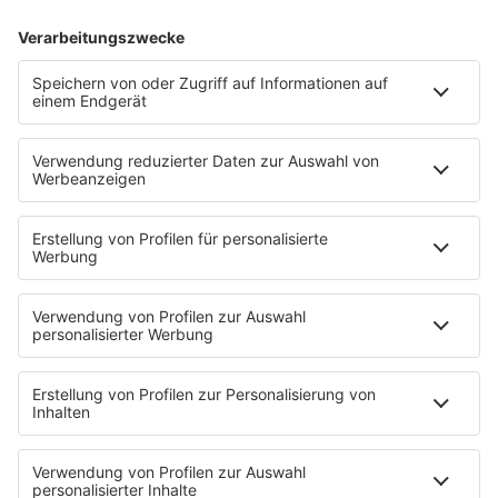
LeBron James Fachleute. Es ist eine Entscheidung
gegen das große Geld. Was seine Motive sind und
warum es Kritik gibt.
MEHR LESEN
Dimitar Dilkoff/AFP/dpa