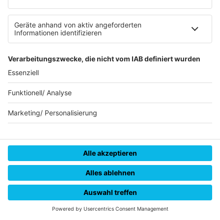
Fußball-Nationalmannschaft
«Tat ihm schon leid»: Baumann über
Telefonat mit Nagelsmann
«Das, was mir wichtig war, habe ich ihm alles gesagt»:
Der bei der Fußball-WM degradierte Torhüter
berichtet von einem einstündigen Telefonat mit
Nagelsmann. Auch zu Klopp äußert er sich.
MEHR LESEN
HOME
STREAMS
MENÜ
LOGIN