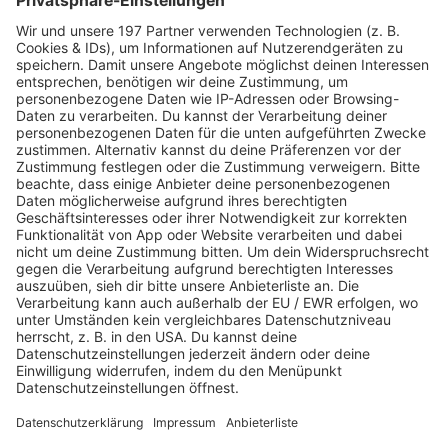
Stephen Lam/San Francisco Chronicle/dpa
Transfer in der NBA
Warum Basketball-König James auf
100 Millionen verzichtet
Mit seinem Wechsel nach Philadelphia verblüfft