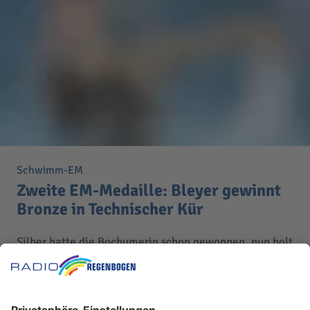
Schwimm-EM
Zweite EM-Medaille: Bleyer gewinnt
Bronze in Technischer Kür
Silber hatte die Bochumerin schon gewonnen, nun holt
sie auch in der Technischen Kür Edelmetall.
MEHR LESEN