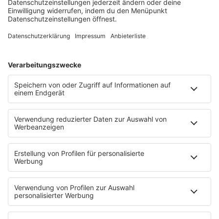
Studio Karlsruhe:
nachrichten.karlsruhe@regenbogen.de
Studio Freiburg:
zentrale.freiburg@regenbogen.de
STARTSEITE
SERVICE
Kontakt
Newsletter
Jobs & Praktika
Pressekontakt
Presse & Downloads
Verkehr
Wetter