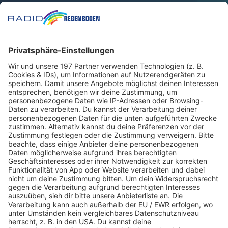
So erreichst du uns telefonisch
Hörerservice und Verkehrscenter:
08000 34 35
36
(kostenfrei)
Oder melde dich per WhatsApp
WhatsApp:
08000 34 35 36
Für Informationen zur Kontaktaufnahme per WhatsApp
klickt hier
Oder lieber per E-Mail?
Dann schreib uns an
studio@regenbogen.de
So kontaktierst du unsere Regiostudios:
Studio Mannheim:
nachrichten.mannheim@regenbogen.de