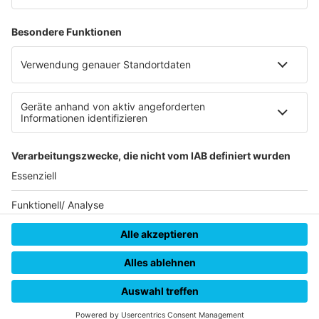
Datenverarbeitung bei Gewinnspielen
Teilnahmebedingungen
Gewinnspielregeln Social Media
Bildnachweise
KI-Leitlinie
© RADIO REGENBOGEN - Eine Marke der Audiotainment Südwest
GmbH & Co. KG
HOME
STREAMS
MENÜ
LOGIN