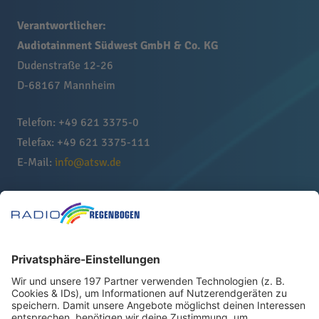
Verantwortlicher:
Audiotainment Südwest GmbH & Co. KG
Dudenstraße 12-26
D-68167 Mannheim
Telefon: +49 621 3375-0
Telefax: +49 621 3375-111
E-Mail:
info@atsw.de
Datenschutzbeauftragter:
Der/die Datenschutzbeauftragte der Audiotainment
Südwest ist unter der o.g. Anschrift beziehungsweise
unter
datenschutz@atsw.de
erreichbar.