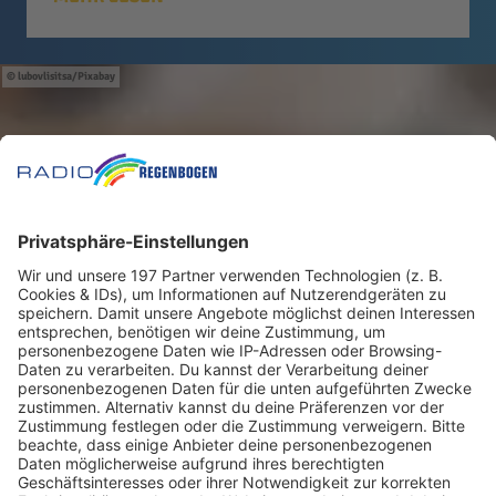
lubovlisitsa/Pixabay
Astrologische Numerologie
Das sagt euer Hochzeitsdatum
über eure Ehe aus