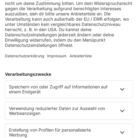
JETZT ABSPIELEN
Es läuft:
MICHAEL SCHULTE mit LOVESICK
STARTSEITE
SERVICE