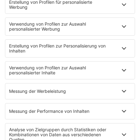
STARTSEITE
SERVICE
Kontakt
Newsletter
Jobs & Praktika
Pressekontakt
Presse & Downloads
Verkehr
Wetter
EMPFANG
Übersicht
RADIO REGENBOGEN App
radio.de
radioplayer.de
Partner
WERBUNG