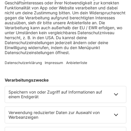
JETZT ABSPIELEN
Es läuft:
CARNIE AND WENDY WILSON mit HEY SANTA!