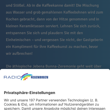
und Stößel. Ab in die Kaffeekanne damit! Die Mischung
aus Wasser und grob gemahlenen Kaffeebohnen wird zum
Kochen gebracht, dann von der Hitze genommen und in
kleinen Keramiktassen serviert. Lehnen Sie sich zurück,
entspannen Sie sich und plaudern Sie mit den
Einheimischen – und vergessen Sie nicht, der Gastgeberin
ein Kompliment für ihre Kaffeekunst zu machen, bevor
wir aufbrechen!
Die äthiopische Jebena Bunna-Zeremonie geht weit über
eine gewöhnliche Kaffeepause hinaus. Sie erstreckt sich
über einen Zeitraum von 2 bis 3 Stunden und ist ebenso
sehr eine Feier der lokalen Kaffeekultur wie eine
wertvolle Gelegenheit, mit den Menschen um sich herum
in Kontakt zu treten. Die Äthiopier wissen genau, worauf
es beim Kaffee ankommt: Im Kern geht es vor allem um