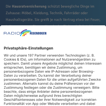
Die
Hausratversicherung
schützt bewegliche Dinge im
Zuhause: Möbel, Kleidung, Technik, Fahrräder oder
Haushaltsgeräte. Sie greift je nach Vertrag etwa bei Feuer,
Leitungswasser, Sturm, Hagel oder Einbruchdiebstahl.
Wichtig ist eine realistische Versicherungssumme. Ist der
Hausrat zu niedrig angesetzt, kann es im Schadenfall zu
Kürzungen kommen.
Für Eigentümer kommt zusätzlich
die
Wohngebäudeversicherung
ins Spiel. Sie betrifft nicht
die Einrichtung, sondern das Gebäude selbst: Wände,
Dach, feste Einbauten und je nach Tarif weitere
Bestandteile. Besonders bei Immobilien ist dieser Schutz
zentral, weil Schäden am Gebäude schnell hohe Summen
erreichen können.