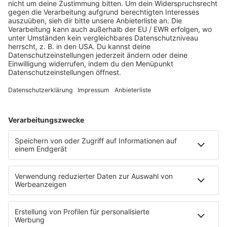
Allgemeine Verbraucherinformationen zu Versicherungen
stellt auch die
BaFin-Informationen zu
Versicherungen
bereit. Für Familien ist diese Einordnung
nützlich, weil sie zeigt: Gute Absicherung beginnt nicht
bei möglichst vielen Verträgen, sondern bei den Risiken,
die finanziell schwer wiegen.
Am Ende zählt die Reihenfolge. Erst Haftpflicht, dann
Hausrat, bei Eigentum zusätzlich Wohngebäude. Danach
lassen sich weitere Policen deutlich besser einordnen.
STARTSEITE
SERVICE