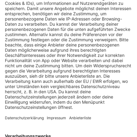
JETZT ABSPIELEN
Es läuft:
ADAM NOWAK mit I'LL BE ALRIGHT