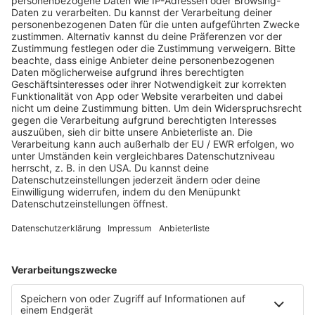
JETZT ABSPIELEN
Es läuft:
COLDPLAY mit HIGHER POWER