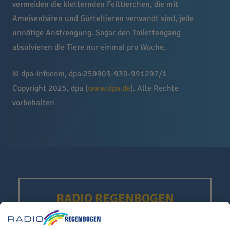
vermeiden die kletternden Felltierchen, die mit
Ameisenbären und Gürteltieren verwandt sind, jede
unnötige Anstrengung. Sogar den Toilettengang
absolvieren die Tiere nur einmal pro Woche.
© dpa-infocom, dpa:250903-930-991297/1
Copyright 2025, dpa (
www.dpa.de
). Alle Rechte
vorbehalten
RADIO REGENBOGEN