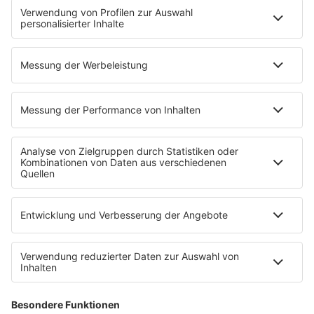
EMPFANG
Übersicht
RADIO REGENBOGEN App
radio.de
radioplayer.de
Partner
WERBUNG
Leistungen und Produkte
Mediadaten und Preisliste
Ansprechpartner
RECHTLICHES
Impressum
Datenschutz