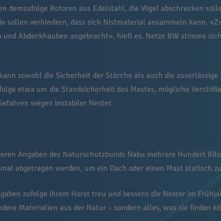
demzufolge Rotoren aus Edelstahl, die Vögel abschrecken solle
 Sie sollen verhindern, dass sich Nistmaterial ansammeln kann. «
n und Abdeckhauben angebracht», hieß es. Netze BW stimme sich
kann sowohl die Sicherheit der Störche als auch die zuverlässig
ufolge etwa um die Standsicherheit des Mastes, mögliche Verstöße
Gefahren wegen instabiler Nester.
heren Angaben des Naturschutzbunds Nabu mehrere Hundert Kil
 mal abgetragen werden, um ein Dach oder einen Mast statisch zu
Angaben zufolge ihrem Horst treu und bessern die Nester im Frühj
dere Materialien aus der Natur – sondern alles, was sie finden 