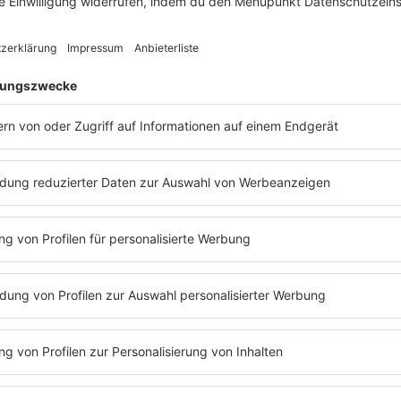
immer wieder Horste illegal oder auch legal – mit Genehmigung d
er Horstentfernung ist das Problem jedoch nicht gelöst», erläuter
weder erneut am gleichen Platz oder sucht sich einen neuen, der 
 heimischen Störche mit Sendern ausgestattet. Interessierte kön
pp «
Animal Tracker
» verfolgen.
im Südwesten ist nach Einschätzung der Fachleute im Aufwind – 
etwa 1,6 Jungen aus, die ein Elternpaar im Schnitt im vergangen
ndesweißstorchbeauftragten Judith Opitz haben dieses Jahr zwis