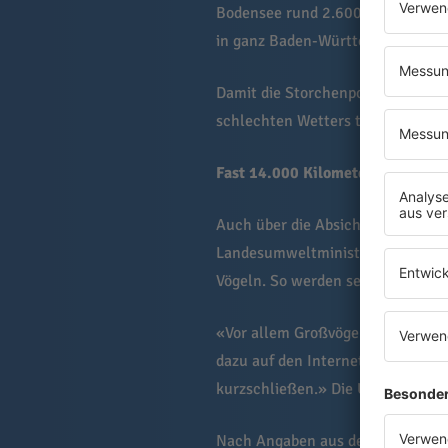
Bodensee rund 2.600 Storchenelte
in ganz Baden-Württemberg 15 B
Damit die Storchenpopulation ni
schlechten Wetters teils bis zu 9
Fast 14.000 Kilometer Freileitu
Auch über die Absicherung an S
Landesumweltministerium, dem V
Vögeln. So werden seit Jahren Le
«Vor allem Großvögel wie Störche,
dazu auf den Internetseiten des M
kurzschließen.» Die Um- und Na
Nach Angaben aus dem Jahr 2024 