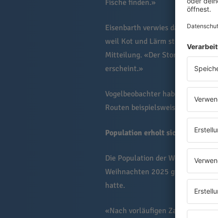
Fische finden.»
Eisenbarth verwies darauf, dass 
weil Kot und Lärm störten. «Mit d
Mitteilung. «Der Storch baut ent
erscheint.»
Vogelbeobachter haben einige der
Routen beispielsweise über die A
Population erholt sich
Die Population der Weißstörche 
Weihnachten 2025 gingen sie von 
hatte.
«Nach vorläufigen Zahlen der La