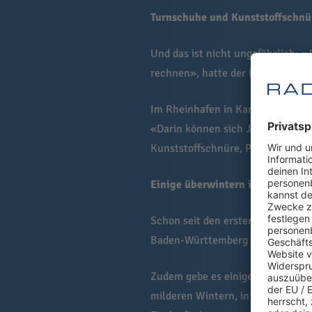
Turnschuhe und Kunststoffschnü
Und das ist nicht ungefährlich: «
rechnen», hatte der Nabu-Fachbea
Im Rheinhafen in Karlsruhe seien
«Darin können sich Jungstörche 
Kunststoffschnüre, Plastikfolien
Einige überwintern in Deutschl
Schon seit den ersten Februarwoc
Baden-Württemberg angekommen. D
Zudem gebe es einige Hundert sog
milderen Wintern, in denen die 