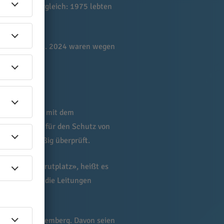
als. Zum Vergleich: 1975 lebten
rst ausfliegen. 2024 waren wegen
eunternehmen mit dem
nd dem Nabu für den Schutz von
 und regelmäßig überprüft.
chlaf- oder Brutplatz», heißt es
rbrücken oder die Leitungen
n Baden-Württemberg. Davon seien