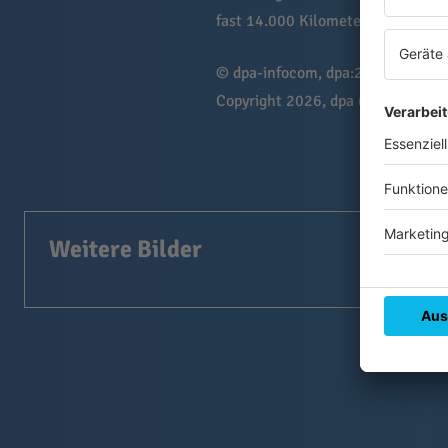
fast 14.000 Kilometer Freileitung
© dpa-infocom, dpa:260507-930
Copyright 2026, dpa (
www.dpa.de
Weitere Bilder