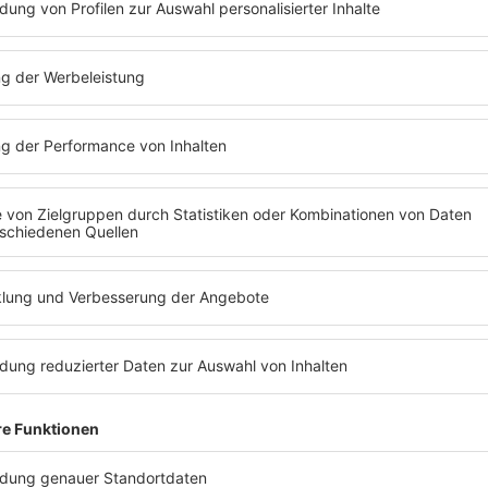
rn rund 4.100 Jungstörche erfolgreich aufgezogen», hieß es dam
rutpaare.
cht wieder abnehme, müssten mindestens 1,3 Jungstörche pro Ho
0 Prozent der Jungtiere gestorben, meist an Unterkühlung.
ngen im Südwesten
trommasten hinaus engagieren sich Netze BW und andere Energi
erband für Energie- und Wasserwirtschaft Baden-Württemberg u
itungen nach aktuellen Standards des Vogelschutzes ausgerüstet
 Greifvögel oder Eulen nutzen die Freileitungsmasten als Sitz-, S
inisteriums. «Dabei können sie die Isolatoren der Leitungen übe
chrüstung der Masten werde Jahre dauern.
gibt es mehr als 60.000 Kilometer Mittelspannungsleitungen i