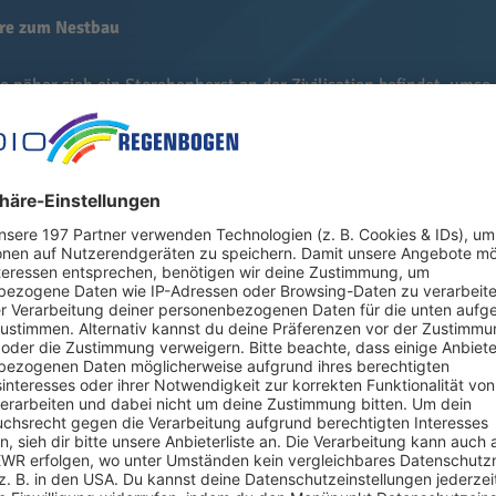
re zum Nestbau
Je näher sich ein Storchenhorst an der Zivilisation befindet, umso
uftragte für Weißstörche, Stefan Eisenbarth, Ende vergangenen 
 bei einer Horstreinigung im Herbst knapp vier Kilogramm Zivi
verheddern und verletzen», erklärte Eisenbarth. «Wir fanden e
, verschiedene Gummiteile und ein Stahlband.»
and
hen sind in diesem Jahr viele Weißstörche laut dem Naturschutz
ie frühen Rückkehrer hätten meist in Spanien oder Südfrankrei
enannte Winterstörche, die das ganze Jahr in Deutschland bleiben
Schreitvögel auch in kalten Monaten ausreichend Nahrung wie M