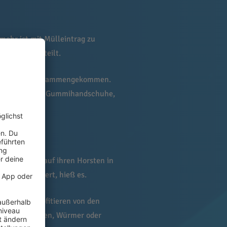
 mehr ist mit Mülleintrag zu
Jahres mitgeteilt.
lisationsmüll zusammengekommen.
inen Turnschuh, Gummihandschuhe,
bund zurück auf ihren Horsten in
ch überwintert, hieß es.
. «Diese profitieren von den
äuse, Schnecken, Würmer oder