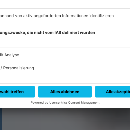
en. Die meisten Kabel seien in der Erde verlegt.
-45129/1
). Alle Rechte vorbehalten
Uwe Anspach/dpa