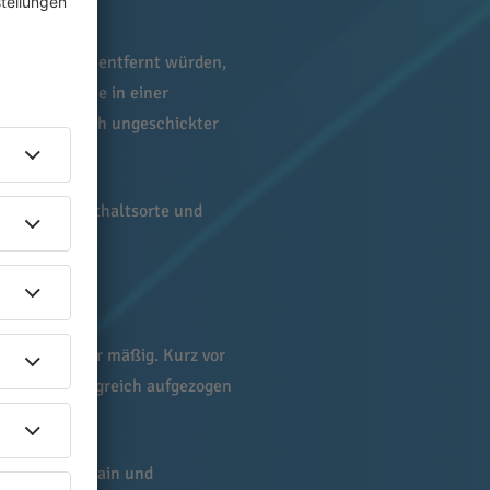
er Behörden – entfernt würden,
te der Experte in einer
vielleicht noch ungeschickter
nen so Aufenthaltsorte und
wenn auch nur mäßig. Kurz vor
en Jahr erfolgreich aufgezogen
chen Rhein, Main und