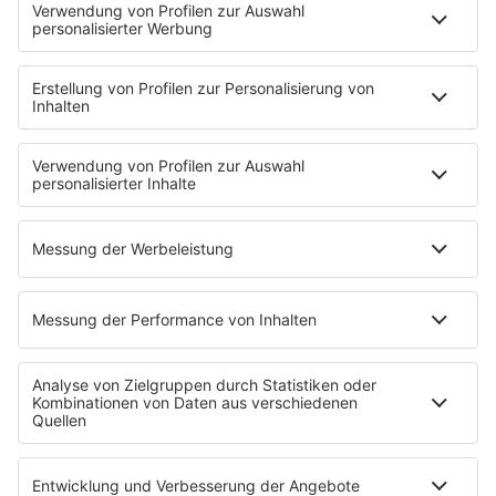
Newsletter
Jobs & Praktika
Pressekontakt
Presse & Downloads
Verkehr
Wetter
EMPFANG
Übersicht
RADIO REGENBOGEN App
radio.de
radioplayer.de
Partner
WERBUNG
Leistungen und Produkte
Mediadaten und Preisliste