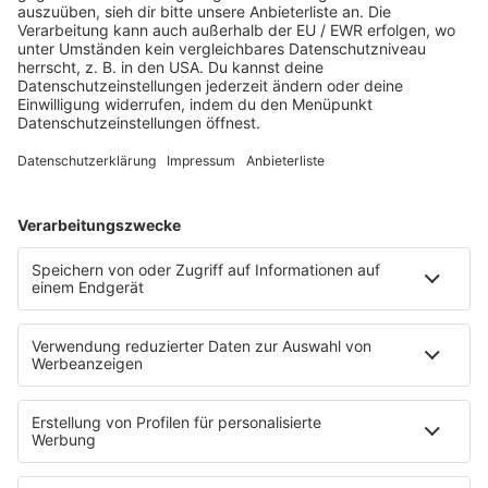
Es läuft:
Louane mit AVENIR
STARTSEITE
SERVICE
Kontakt