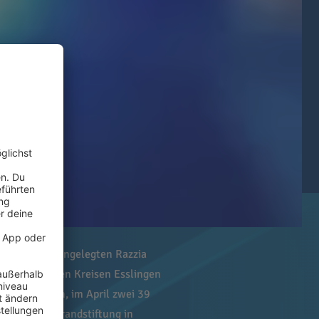
i einer großangelegten Razzia
igen aus den Kreisen Esslingen
rsucht haben, im April zwei 39
i an einer Brandstiftung in