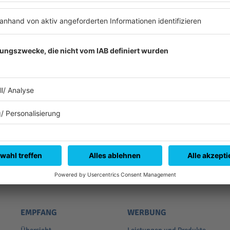
Es läuft:
RITA ORA mit LET YOU LOVE ME
EMPFANG
WERBUNG