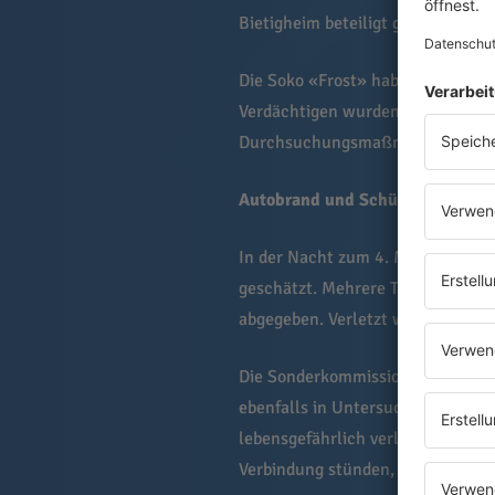
Bietigheim beteiligt gewesen zu s
Die Soko «Frost» habe monatelang
Verdächtigen wurden festgenommen
Durchsuchungsmaßnahmen beschla
Autobrand und Schüsse
In der Nacht zum 4. Mai brannte 
geschätzt. Mehrere Tage zuvor h
abgegeben. Verletzt wurde niemand
Die Sonderkommission «Frost» ste
ebenfalls in Untersuchungshaft s
lebensgefährlich verletzt zu hab
Verbindung stünden, sagte ein P