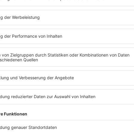
-249586/1
). Alle Rechte vorbehalten
T ABSPIELEN
RADIO REGENBOG