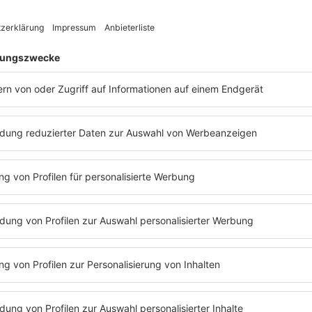
ein.
 intensiv unter anderem wegen versuchten Mordes ermittelt, teil
, drei davon - 18, 21, und 23 Jahre alt - sitzen in Untersuchung
gnahmten Beweismittel müssen nun ausgewertet werden», so d
in Bietigheim-Bissingen ein Auto aus, der Schaden wurde von der 
ätten am 26. April ein oder mehrere Unbekannte mehrere Schüsse
, die Projektile beschädigten aber ein geparktes Fahrzeug. Der od
ht im Kontext eines weiteren Vorfalles im Kreis Ludwigsburg. Zwe
itzen, wird vorgeworfen, am Abend des 12. Mai in Tamm auf eine
en. Es gebe keine konkreten Hinweise, dass die jetzt Festgenomm
olizeisprecher. Mögliche Zusammenhänge würden aber geprüft.