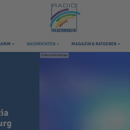
RAMM
NACHRICHTEN
MAGAZIN & RATGEBER
Marcus Brandt/dpa
zia
urg