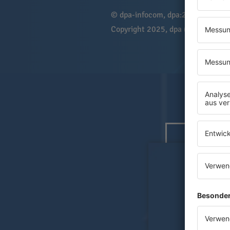
© dpa-infocom, dpa:251104-930
Copyright 2025, dpa (
www.dpa.de
JETZ