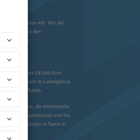
ten die Beamten mit. Vier der
shaft. «Die bei den
ie Ermittler.
Polizei auf etwa 18.000 Euro
 auf zwei Männer in Ludwigsburg
er die Täter flohen.
i Verdächtigen, die mittlerweile
n 23-Jährigen geschossen und ihn
en mit den Schüssen in Tamm in