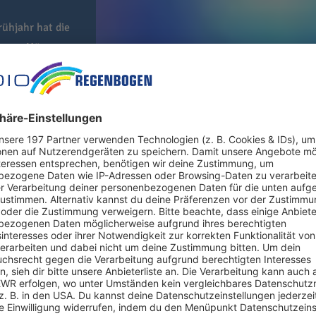
ühjahr hat die
 junge Männer
igheim-Bissingen und Schüssen in Ludwigsburg hat die Polizei be
men. Am frühen Morgen wurden die Wohnungen von acht Verdächt
Staatsanwaltschaft und Polizei mitteilten. Sechs davon sollen ve
igsburg zu töten. Zwei weitere Männer werden verdächtigt, im Ma