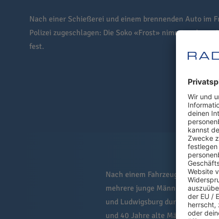
Nach einer Schießerei und einem brennenden Auto im Fr
Polizei zugeschlagen: Die Soko «Frost» nimmt mehrere
fest.
Nach einem Fahrzeugbrand in Biet
mehrere junge Männer festgenom
und Ludwigsburg durchsucht, wie 
und 40 Jahre alte Männer in Ludw