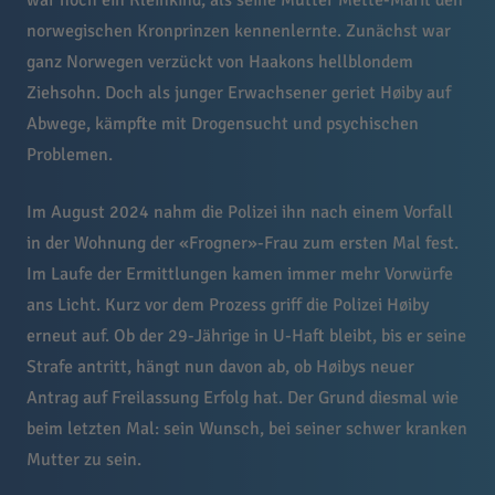
war noch ein Kleinkind, als seine Mutter Mette-Marit den
norwegischen Kronprinzen kennenlernte. Zunächst war
ganz Norwegen verzückt von Haakons hellblondem
Ziehsohn. Doch als junger Erwachsener geriet Høiby auf
Abwege, kämpfte mit Drogensucht und psychischen
Problemen.
Im August 2024 nahm die Polizei ihn nach einem Vorfall
in der Wohnung der «Frogner»-Frau zum ersten Mal fest.
Im Laufe der Ermittlungen kamen immer mehr Vorwürfe
ans Licht. Kurz vor dem Prozess griff die Polizei Høiby
erneut auf. Ob der 29-Jährige in U-Haft bleibt, bis er seine
Strafe antritt, hängt nun davon ab, ob Høibys neuer
Antrag auf Freilassung Erfolg hat. Der Grund diesmal wie
beim letzten Mal: sein Wunsch, bei seiner schwer kranken
Mutter zu sein.