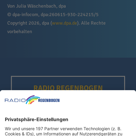
Von Julia Wäschenbach, dpa
© dpa-infocom, dpa:260615-930-224215/5
Copyright 2026, dpa (
www.dpa.de
). Alle Rechte
vorbehalten
RADIO REGENBOGEN