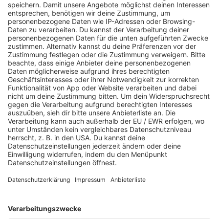
JETZT ABSPIELEN
Es läuft:
MAROON 5 mit DAYLIGHT