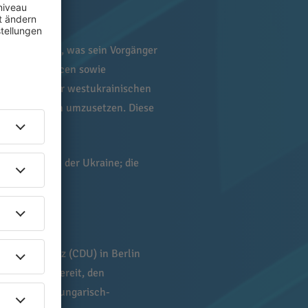
Team erreicht, was sein Vorgänger
 Bildungschancen sowie
nderheit in der westukrainischen
kunft rechtlich umzusetzen. Diese
en zugunsten der Ukraine; die
riedrich Merz (CDU) in Berlin
lte. Er sei bereit, den
apitel in den ungarisch-