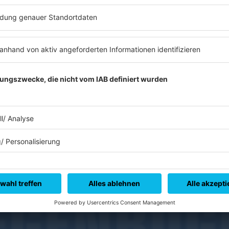
T ABSPIELEN
RADIO REGENBOG
Es läuft:
CAMILLE HARKINS mit COME ON