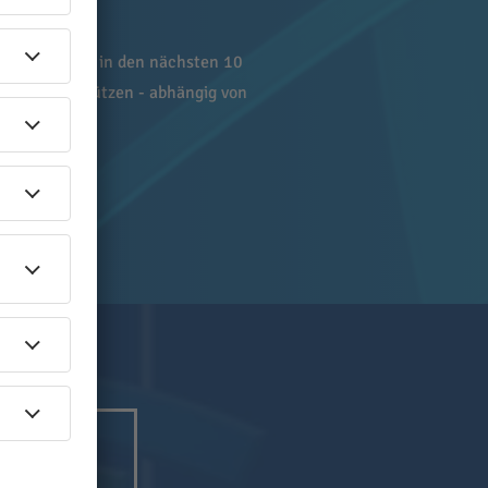
Falls es Kiew in den nächsten 10
itritt unterstützen - abhängig von