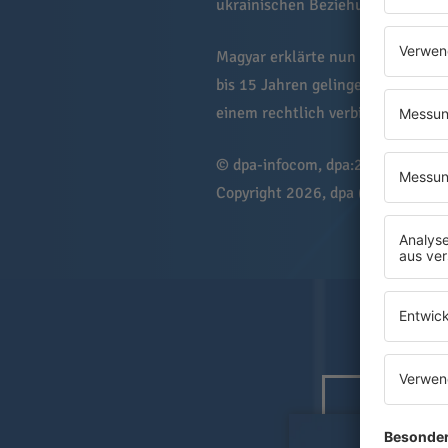
ukrainischen Beziehungen aufzusc
Magyar erklärte nun auf X, Ungarn
bis 15 Jahren gelingen sollte, al
einem rechtlich verbindlichen R
© dpa-infocom, dpa:260603-930
Copyright 2026, dpa (
www.dpa.de