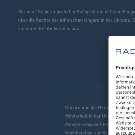
Der neue Regierungschef in Budapest meldet eine Einig
über die Rechte der ethnischen Ungarn in der Ukraine. D
auf deren EU-Ambitionen aus.
Ungarn und die Ukraine haben si
Minderheit in der Ukraine geeinig
Ministerpräsident Peter Magyar, d
Nachbarstaat zur Bedingung dafü