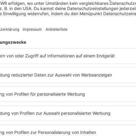
m X, nach dreiwöchigen Verhandlungen mit der Ukraine habe sein 
 nicht geschafft habe. Das umfassende Abkommen verbessere die
tische Rechte der mehr als 100.000 Mitglieder der ungarischen Mi
. Die Ukraine habe sich verpflichtet, die Änderungen in naher Zu
n Aktionsplan für den Weg zu einem EU-Beitritt festgehalten.
 eher russlandfreundlich und blockierte immer wieder EU-Vorhab
land erreichten einen Tiefpunkt.
enskyj
 Anfang der Woche bei seinem Antrittsbesuch bei Bundeskanzler F
it mit der Ukraine um Minderheitenrechte rasch beilegen lassen sol
r Selenskyj schon bald zu treffen. «Wir sind bereit, ein neues K