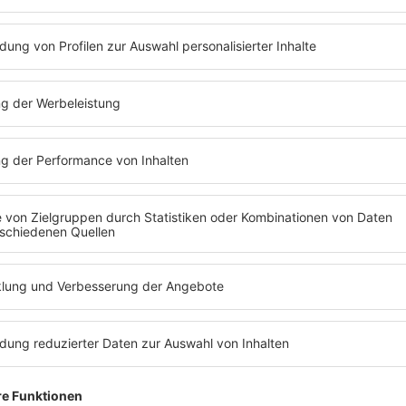
hlagen», sagte er weiter.
 sei weiter gegen einen beschleunigten EU-Beitritt der Ukraine. 
le Beitrittskapitel mit der EU abzuschließen, werde Ungarn den Be
eferendum.
-170243/1
). Alle Rechte vorbehalten