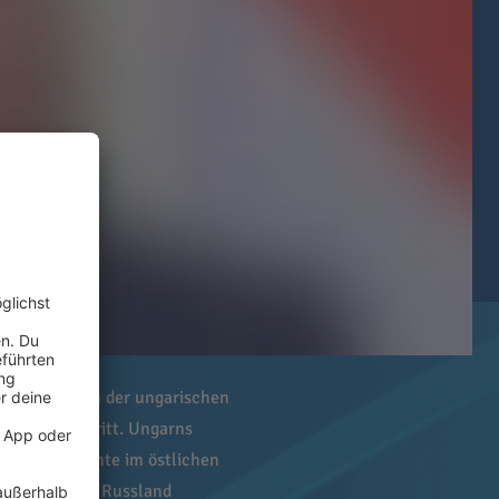
 den Rechten der ungarischen
inen EU-Beitritt. Ungarns
nderheitenrechte im östlichen
n mit der von Russland