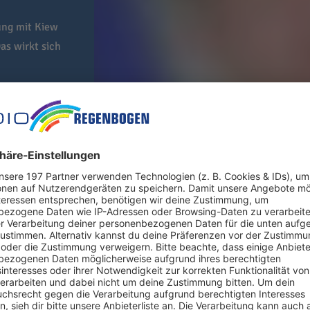
ung mit Kiew
as wirkt sich
ch nach Angaben der Regierung in Budapest auf ein Abkommen zu
t. Der Schritt ist für Kiew auch wichtig für die Bemühungen um e
er erst seit 9. Mai Regierungschef ist, hatte die Regelung der Mi
r gemacht, dass sein Land dem Beginn von EU-Beitrittsgespräche