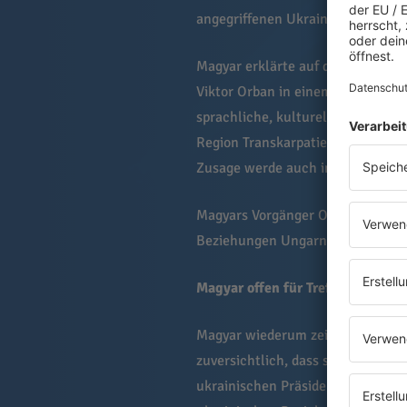
angegriffenen Ukraine zustimmt.
Magyar erklärte auf der Plattfor
Viktor Orban in einem Jahrzehnt
sprachliche, kulturelle und poli
Region Transkarpatien, schrieb er
Zusage werde auch im ukrainische
Magyars Vorgänger Orban galt als
Beziehungen Ungarns zum Nachbar
Magyar offen für Treffen mit Sel
Magyar wiederum zeigte sich erst
zuversichtlich, dass sich der Stre
ukrainischen Präsidenten Wolodymy