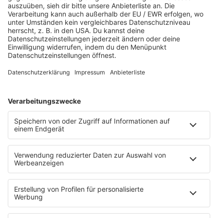
JETZT ABSPIELEN
Es läuft:
CAMILLE HARKINS mit COME ON
STARTSEITE
SERVICE