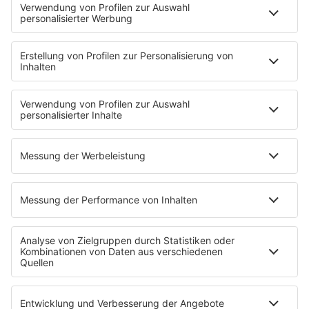
Kontakt
Newsletter
Jobs & Praktika
Pressekontakt
Presse & Downloads
Verkehr
Wetter
EMPFANG
Übersicht
RADIO REGENBOGEN App
radio.de
radioplayer.de
Partner
WERBUNG
Leistungen und Produkte