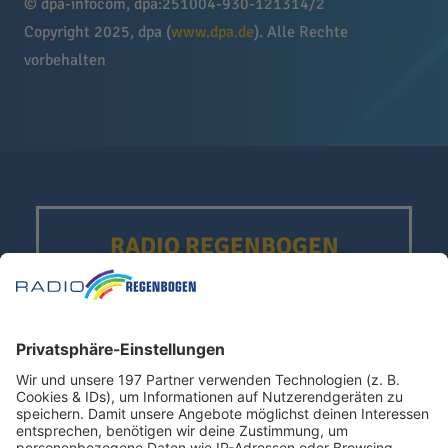
© dpa-infocom, dpa:251004-930-121314/2
Copyright 2025, dpa (
www.dpa.de
). Alle Rechte
vorbehalten
RADIO REGENBOGEN