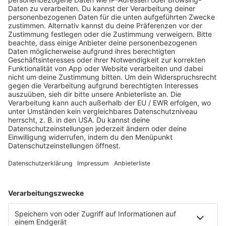
JETZT ABSPIELEN
Es läuft:
TEMPER CITY mit SELF AWARE