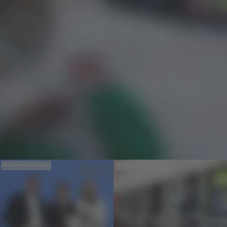
Soeren Stache/dpa
Bernd Weißbrod/dpa