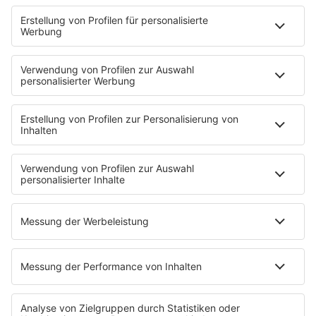
STARTSEITE
SERVICE
Kontakt
Newsletter
Jobs & Praktika
Pressekontakt
Presse & Downloads
Verkehr
Wetter
EMPFANG
Übersicht
RADIO REGENBOGEN App
radio.de
radioplayer.de
Partner