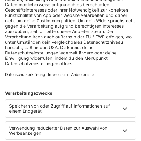
JETZT ABSPIELEN
Es läuft:
MAROON 5 mit DAYLIGHT