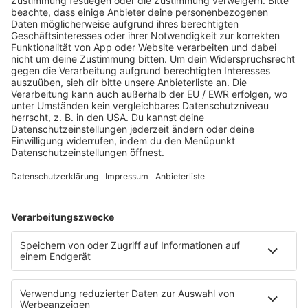
JETZT ABSPIELEN
Es läuft:
LEONY mit BY YOUR SIDE