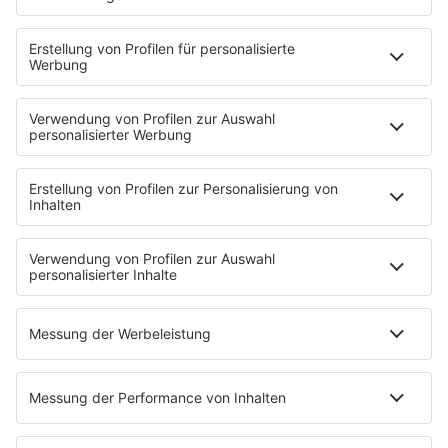
STARTSEITE
SERVICE
Kontakt
Newsletter
Jobs & Praktika
Pressekontakt
Presse & Downloads
Verkehr
Wetter
EMPFANG
Übersicht
RADIO REGENBOGEN App
radio.de
radioplayer.de
Partner