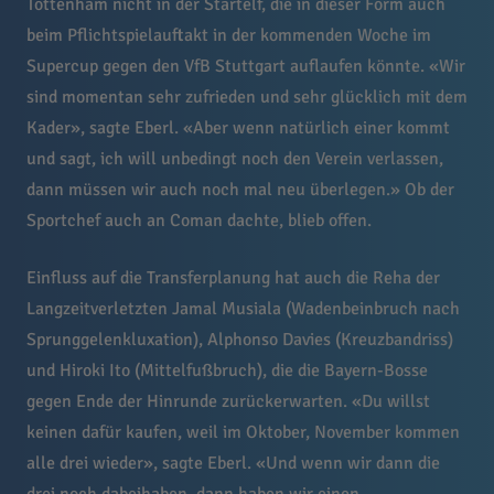
Tottenham nicht in der Startelf, die in dieser Form auch
beim Pflichtspielauftakt in der kommenden Woche im
Supercup gegen den VfB Stuttgart auflaufen könnte. «Wir
sind momentan sehr zufrieden und sehr glücklich mit dem
Kader», sagte Eberl. «Aber wenn natürlich einer kommt
und sagt, ich will unbedingt noch den Verein verlassen,
dann müssen wir auch noch mal neu überlegen.» Ob der
Sportchef auch an Coman dachte, blieb offen.
Einfluss auf die Transferplanung hat auch die Reha der
Langzeitverletzten Jamal Musiala (Wadenbeinbruch nach
Sprunggelenkluxation), Alphonso Davies (Kreuzbandriss)
und Hiroki Ito (Mittelfußbruch), die die Bayern-Bosse
gegen Ende der Hinrunde zurückerwarten. «Du willst
keinen dafür kaufen, weil im Oktober, November kommen
alle drei wieder», sagte Eberl. «Und wenn wir dann die