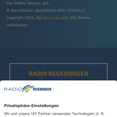
Von Sophia Weimer, dpa
© dpa-infocom, dpa:260603-930-169905/2
Copyright 2026, dpa (
www.dpa.de
). Alle Rechte
vorbehalten
RADIO REGENBOGEN