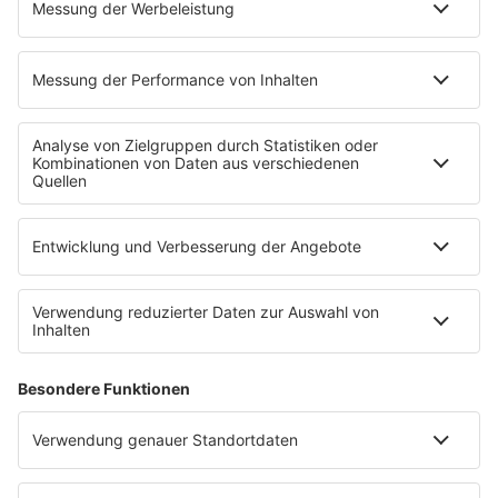
Übersicht
RADIO REGENBOGEN App
radio.de
radioplayer.de
Partner
WERBUNG
Leistungen und Produkte
Mediadaten und Preisliste
Ansprechpartner
RECHTLICHES
Impressum
Datenschutz
Datenschutzeinstellungen
Datenverarbeitung bei Gewinnspielen
Teilnahmebedingungen
Gewinnspielregeln Social Media