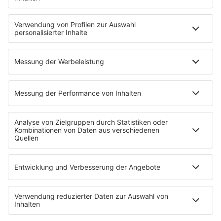
Verkehr
Wetter
EMPFANG
Übersicht
RADIO REGENBOGEN App
radio.de
radioplayer.de
Partner
WERBUNG
Leistungen und Produkte
Mediadaten und Preisliste
Ansprechpartner
RECHTLICHES
Impressum