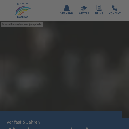
VERKEHR
WETTER
NEWS
KONTAKT
jonathan-velasquez (unsplash)
vor fast 5 Jahren