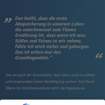
Das heißt, dass die erste
Abspeicherung in unserem Leben
die unterbewusst zum Thema
Ernährung ist, dass wenn ich was
Süßes und Feines zu mir nehme,
fühle ich mich sicher und geborgen.
Das ist schon mal das
Grundlegendste.“
Das sei auch der Grund dafür, dass viele Leute in süßem
und ungesundem Essen Bestätigung suchen. Auf dieser
Ebene im Unterbewusstsein setzt die Hypnose an.