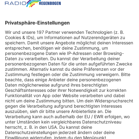
1510_740_Hypnose_Claudia_-
_4_-_Claudia_Mastoras_-
_Hypnose_Coachin.mp3