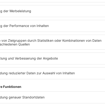
mmer informiert sein!
T ABSPIELEN
RADIO REGENBOG
Mittelbaden