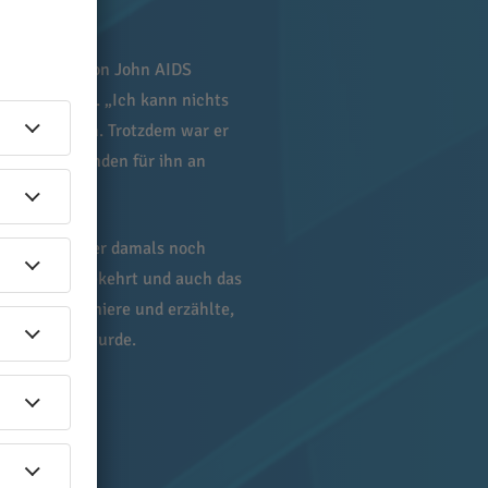
 für seine Elton John AIDS
 gelassen hat. „Ich kann nichts
 Bühne helfen. Trotzdem war er
ute Sache standen für ihn an
efühl.
en konnte, aber damals noch
nicht zurückgekehrt und auch das
er bei der Premiere und erzählte,
h ausgelöst wurde.