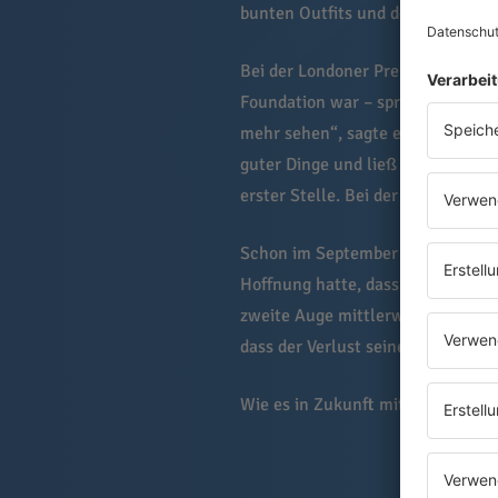
bunten Outfits und der schillernde
Bei der Londoner Premiere des M
Foundation war – sprach der Musik
mehr sehen“, sagte er dort und l
guter Dinge und ließ sich nicht d
erster Stelle. Bei der Veranstalt
Schon im September hatte Elton J
Hoffnung hatte, dass sich der Zus
zweite Auge mittlerweile betroffen
dass der Verlust seiner Sehkraft
Wie es in Zukunft mit seiner Musi