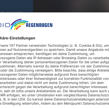
 Nachricht für
ugenlicht
t nicht nur mit seiner Musik für Schlagzeilen gesorgt, sondern au
alt lässt: Der 77-Jährige hat sein Augenlicht verloren. Und trotz