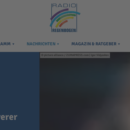
RAMM
NACHRICHTEN
MAGAZIN & RATGEBER
picture alliance / ZUMAPRESS.com | Igor Vidyashev
werer