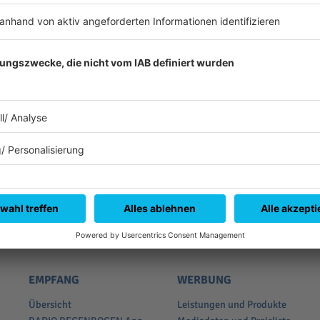
Es läuft:
GLOCKENBACH & TOM WALKER m
EMPFANG
WERBUNG
Übersicht
Leistungen und Produkte