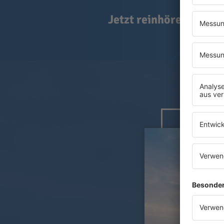
Jetzt reinhören und i
JETZ