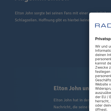
Elton John sorgte bei seinen Fans mit einer persönlichen
Schlagzeilen. Hoffnung gibt es hierbei keine.
Elton John und sein A
Elton John hat in der letzten Zei
Nachricht, die seine Fans nicht k