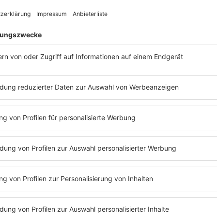
n Persönlichkeit so positiv wie eh und je.
usicals
The Devil Wears Prada
– das gleichzeitig ein Charity-Event
er offen darüber, dass seine Sehkraft ihn nun endgültig im Stich
ieß sich anschließend von seinem Ehemann David Furnish von der
avon abhalten, weiterhin zu feiern – die Party und vor allem die g
ung ging es schließlich nicht nur um Mode, sondern auch um Mitg
ohn auf Instagram geteilt, dass er nur noch auf einem Auge seh
tand wieder bessern würde. Jetzt ist bekannt, dass die Sehkraft 
 ist. „
Ich kann weder etwas lesen noch etwas sehen“
, erklärte 
 durch eine Augeninfektion während eines Urlaubs in Südfrankreic
kkarriere weitergehen wird, steht noch in den Sternen.