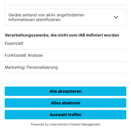
19.12.2022
Folge
144 - BUSCHI AUF DER PISTE - SEBASTIAN
INFO
VOLLMER AM MIKRO!
12.12.2022
Folge
143 - VIELE LACKAFFEN - AUSSER BRUNO!
INFO
05.12.2022
Folge
LAUSCHANGRIFF 142 - DIE MANNSCHAFT:
INFO
"ICH BIN EIN STAR - HOLT MICH HIER RAUS!"
28.11.2022
Folge
FOLGE 141 - BOYKOTT ODER KEIN BOCK?
INFO
14.11.2022
Folge
HOME
STREAMS
MENÜ
LOGIN
FOLGE 140 - HINRUNDEN-BILANZ
INFO