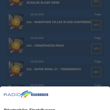
INFO
SCHALKE BLEIBT DRIN!
26.02.2023
Folge
154 - MARATHON TELLER IN DER KONFERENZ
INFO
20.02.2023
Folge
153 - VERWÖHNTES PACK!
INFO
13.02.2023
Folge
152 - SUPER BOWL 57 - TRÄNENREICH
INFO
06.02.2023
Folge
151 - DAS SKANDAL-INTERVIEW! UND DAS
INFO
VON MANUEL NEUER
30.01.2023
Folge