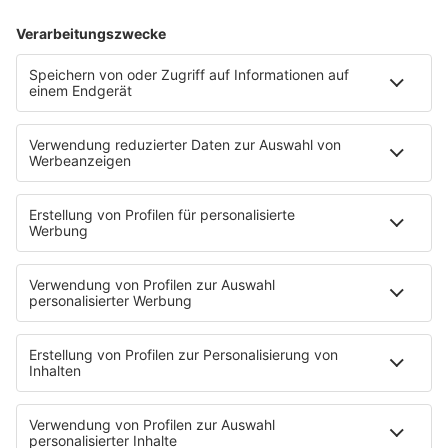
21.01.2023
Folge
HANDBALL-WM 5 - DANKE STEINI!
INFO
19.01.2023
Folge
HANDBALL-WM 4 - EINE PERLE DER
INFO
SPORTBERICHTERSTATTUNG FEAT. OLI
ROGGISCH
17.01.2023
Folge
HANDBALL-WM 3 - SCHOKOPOPS IM HELI
INFO
FEAT. LUKAS MERTENS
16.01.2023
Folge
148 - EIER! WIR BRAUCHEN EIER!
INFO
15.01.2023
Folge