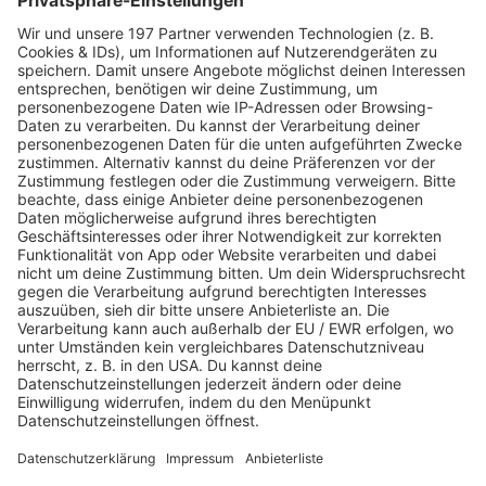
150 - DAS NAGELSMANN-PROBLEM
INFO
30.01.2023
Folge
HANDBALL-WM 8 - 2024 DANN DEUTSCHE
INFO
MEDAILLE! UND GLÜCKWÜNSCH
DÄNEMARK!
25.01.2023
Folge
HANDBALL-WM 7 - SCHADE!
INFO
23.01.2023
Folge
HANDBALL WM 6 - WAS HEISST DAS JETZT F
INFO
ÜRS VIERTELFINALE? FEAT. MARKUS GÖTZ
23.01.2023
Folge
149 - MESSI MAL GANZ ANDERS
INFO