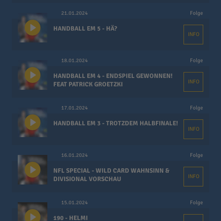
21.01.2024
Folge
HANDBALL EM 5 - HÄ?
INFO
18.01.2024
Folge
HANDBALL EM 4 - ENDSPIEL GEWONNEN!
INFO
FEAT PATRICK GROETZKI
17.01.2024
Folge
HANDBALL EM 3 - TROTZDEM HALBFINALE!
INFO
16.01.2024
Folge
NFL SPECIAL - WILD CARD WAHNSINN &
INFO
DIVISIONAL VORSCHAU
15.01.2024
Folge
190 - HELMI