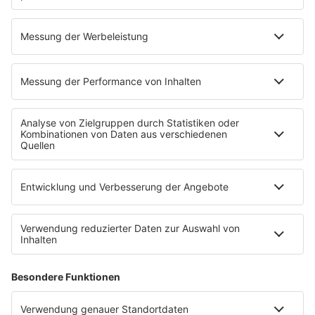
HANDBALL-WM 2 - BUSCHIS TRIUMPH FEAT.
INFO
PHILIPP WEBER
13.01.2023
Folge
HANDBALL-WM 1 - PLUS 8 ODER
INFO
ROHRKREPIERER? HAUPTSACHE GEWONNEN
09.01.2023
Folge
147 - HANDBALL-FIEBER!
INFO
02.01.2023
Folge
146 - WIR SIND DARTS!
INFO
27.12.2022
Folge
145 - 2022 GEHT! WIR BLEIBEN!
INFO