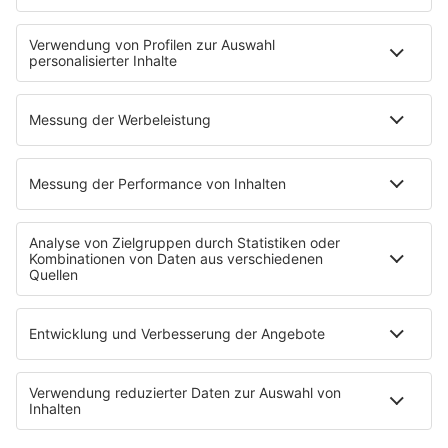
Verkehr
Wetter
EMPFANG
Übersicht
RADIO REGENBOGEN App
radio.de
radioplayer.de
Partner
WERBUNG
Leistungen und Produkte
Mediadaten und Preisliste
Ansprechpartner
RECHTLICHES
Impressum