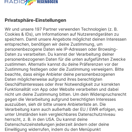
FAQ – Die Antworten für
eure Fragen
Wie kann ich mitmachen?
Wie oft kann ich mitmachen?
Reicht einmal anmelden oder muss ich öfter
mitmachen?
Kann ich nur mitmachen, wenn es so in meinem
Hauptjob klingt oder gilt das auch für Neben-
oder Aushilfsjobs?
Ich habe mich angemeldet, wie geht es nun
weiter?
Woher weiß ich, ob ich gezogen wurde?