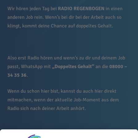
Wir hören jeden Tag bei
RADIO REGENBOGEN
in einen
anderen Job rein. Wenn’s bei dir bei der Arbeit auch so
klingt, kommt deine Chance auf doppeltes Gehalt.
Also erst Radio hören und wenn's zu dir und deinem Job
passt, WhatsApp mit
„Doppeltes Gehalt“
an die
08000 –
34 35 36
.
Wenn du schon hier bist, kannst du auch hier direkt
mitmachen, wenn der aktuelle Job-Moment aus dem
Radio sich nach deiner Arbeit anhört.