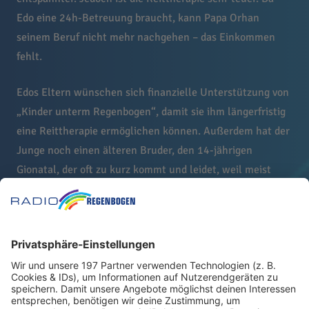
Edo eine 24h-Betreuung braucht, kann Papa Orhan
seinem Beruf nicht mehr nachgehen – das Einkommen
fehlt.
Edos Eltern wünschen sich finanzielle Unterstützung von
„Kinder unterm Regenbogen“, damit sie ihm längerfristig
eine Reittherapie ermöglichen können. Außerdem hat der
Junge noch einen älteren Bruder, den 14-jährigen
Gionatal, der oft zu kurz kommt und leidet, weil meist
Geld für die Behandlung und Zeit für die Betreuung seines
Bruders benötigt wird. Zum Beispiel wünscht sich
Gionatal ein neues Fahrrad, dafür haben die Eltern aber
kein Geld, weil sie es für Edo brauchen.