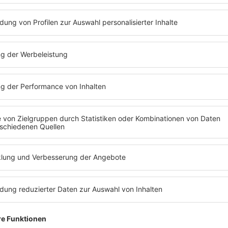
nanzierung unsicher
 Klemme" bietet der Kinderschutzbund Freiburg / Breisgau - Hoc
u bewältigen. In Gruppenangeboten geht es darum, Kindern eine
 Ängste, Sorgen sprechen dürfen, in dem ihr Selbstbewusstsein ges