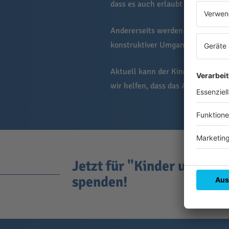
dass es auch erlaubt ist, beide El
Andererseits werden auch Eltern "
konstruktiver Umgang gelernt. Dam
Aktuell kann der Kinderschutzbund
wir helfen, dass das Angebot im
Jetzt für "Kinder unter
spenden!