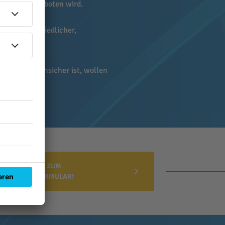
"gute" Zeit geboten wird.
 wird ein friedlicher,
en.
erung aber unsicher ist, wollen
HIER GEHT'S ZUM
SPENDENFORMULAR!