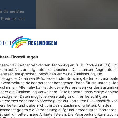
ür die meisten
r Klemme" soll
drin in den Konflikten
heiden lassen, bricht für die meisten Kinder eine Welt zusamme
pfe über Sorgerechts-, Umgangs,- sowie Unterhaltsregelungen au