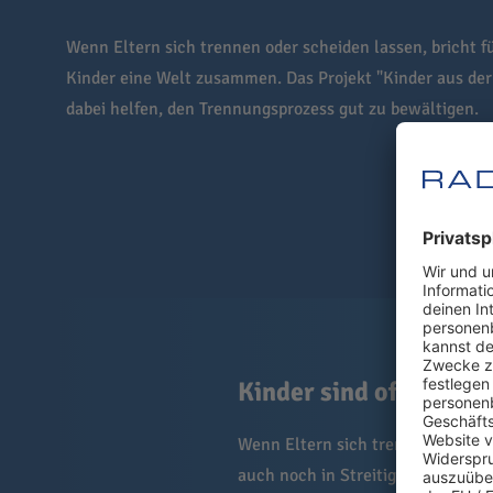
Wenn Eltern sich trennen oder scheiden lassen, bricht f
Kinder eine Welt zusammen. Das Projekt "Kinder aus de
dabei helfen, den Trennungsprozess gut zu bewältigen.
Kinder sind oft mitten
Wenn Eltern sich trennen oder sc
auch noch in Streitigkeiten, Käm