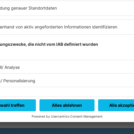
tern zu lieben und nicht zuletzt, in dem den Kindern einfach eine 
in die Pflicht" genommen. Das heißt konkret: In den Elterngruppen
it soll ein realistischer Frieden in der Familie geschaffen werd
 jeweils zwei Gruppen anbieten. Da der Bedarf riesig, die Finanzi
 nächsten Jahr ausgeweitet werden kann.
m Regenbogen"