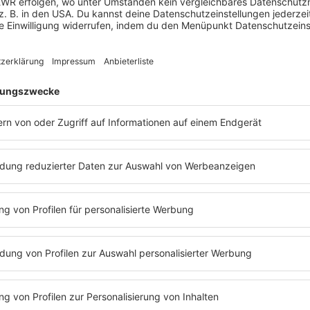
umatische Auswirkungen auf die Kinderseelen haben. Denn die Klei
gen hilflos ausgeliefert. Sie befinden sich emotional sprichwört
"Kindern aus der Klemme" helfen
 | Silvia Marks