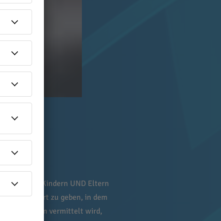
hschwarzwald Kindern UND Eltern
n sicheren Ort zu geben, in dem
tärkt, in dem vermittelt wird,