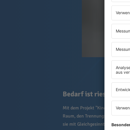
Bedarf ist riesig - Fi
Mit dem Projekt "Kinder aus der
Raum, den Trennungsprozess gut z
sie mit Gleichgesinnten über ihre