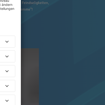
nen sind den Feindseligkeiten,
lich "in der Klemme"!