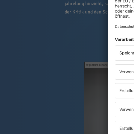
jahrelang hinzieht, kann das tra
der Kritik und den Schuldzuweisun
picture alliance / dpa Themendienst