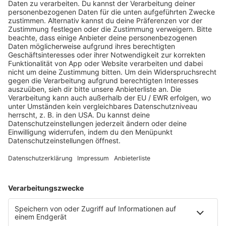
wie auch DJ Szene, das regelmäßig Shows für
Shake!FM
produziert und auch Events organisiert.
Die Historie des Namens "Shake" geht etwas weiter
zurück. Es ist eine Hommage an den ehemaligen
Hamburger Club "Shake!", wo diese Sounds häufig liefen
und zahlreiche Menschen begeisterten. Der
Shake!FM
Initiator Michel brauchte bei der Gründung in 2017 einen
guten Namen. "Shake!" drückt alles aus, was wir
erreichen wollen. Die Musik soll den Körper zum
Schütteln bzw. Tanzen bringen
Angeberwissen: Der Club "Shake!" war früher in den alten
Räumlichkeiten des "FRONT" zu Hause. Das "FRONT" war
der erste House-Club Deutschlands.