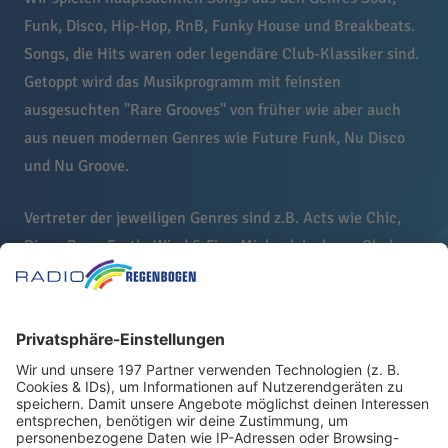
Funk, Disco, Hip-Hop, RnB, Funky House und Breakbeats.
Songs, die Hits waren oder legendäre Club-Klassiker sind.
Getoppt wird das Musikprogramm mit feinsten
ausgesuchten "Rare Grooves" von früher wie aber auch
aus neuen modernen Genres wie Future Funk, Nu Disco
und Nu Groove.
Vertreter der jeweiligen Genres sind z.B. Acts wie Chic,
Diana Ross, Earth, Wind & Fire, Michael Jackson, Chaka
Khan, LL Cool J, Run-D.M.C., A Tribe Called Quest, De La
Soul, Blackstreet, Notorious B.I.G., 2Pac, David Morales,
Mousse T., Boris Dlugosch, Full Intention und aktuelle
Künstler wie Dirty Radio, Jafunk, Micky More & Andy Tee
wie auch Anderson Paak.
Hinter
Shake!FM
steht ein großes Team aus der Radio-