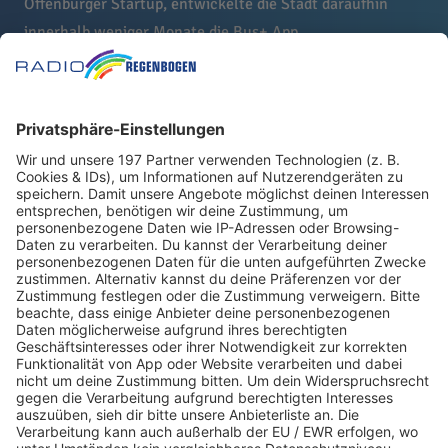
Offenburger Startup, entwickelte die Stadt daraufhin
innerhalb weniger Monate die Bus+ App.
Ampel zeigt Auslastung der Busse an
Mit einer simplen Ampelanzeige können Schülerinnen
und Schüler in der App erkennen, wie voll der Bus ist und
wann der nächste Bus kommen würde. All diese Daten
werden in Echtzeit per WLAN im Bus erstellt und an die
App gesendet. Besonders in Corona-Zeiten ist das ein
wertvoller Service. Aber nicht nur für Schüler und
Schülerinnen ist die App ein echter Gewinn, auch alle
anderen Fahrgäste profitieren von der Auskunft.