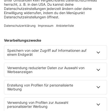
Bürgermeister Hans-Peter Kopp:
„Das Beste an der App ist, dass sie
den Öffentlichen Verkehr
attraktiver macht.
Bisher ist die App nur in Offenburg nutzbar. Die Newcon
GmbH hat aber vor, mit weiteren Städten zu kooperieren.
STARTSEITE
SERVICE
Kontakt
Newsletter
Jobs & Praktika