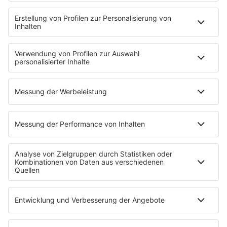
Pressekontakt
Presse & Downloads
Verkehr
Wetter
EMPFANG
Übersicht
RADIO REGENBOGEN App
radio.de
radioplayer.de
Partner
WERBUNG
Leistungen und Produkte
Mediadaten und Preisliste
Ansprechpartner