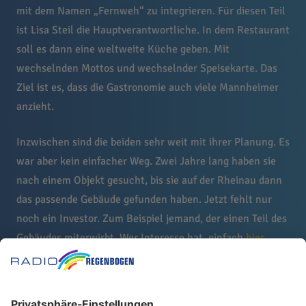
mit dem Namen „Fernweh“ zu integrieren. Für diesen Teil
ist Lisa Steil die Hauptverantwortliche. In dem Restaurant
soll es dann eine weltweite Küche geben. Mit
wechselnden Mottos und wechselnder Speisekarte. Das
Ziel ist es, dass die Gastronomie auch viele Mannheimer
anzieht.
Inzwischen sind die beiden sehr weit mit ihrer Planung. Es
war aber kein einfacher Weg. Zwei Jahre lang haben sie
nach einem Objekt gesucht, bis sie auf der Rheinau dann
das passende Gebäude gefunden haben. Jetzt fehlt nur
noch ein Investor. Zum Beispiel jemand, der einen Teil des
Gebäudes miterwirbt. Wer Interesse hat, einfach
hier
klicken.