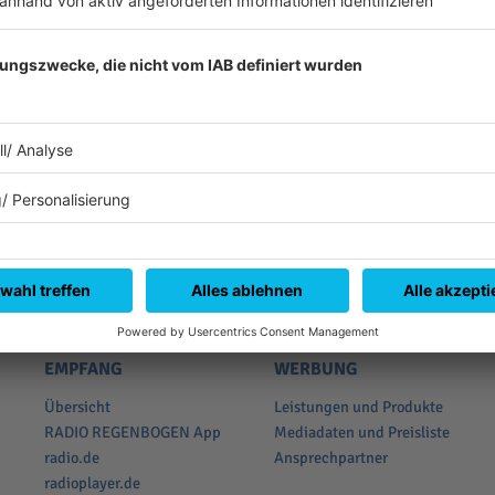
EMPFANG
WERBUNG
Übersicht
Leistungen und Produkte
RADIO REGENBOGEN App
Mediadaten und Preisliste
radio.de
Ansprechpartner
radioplayer.de