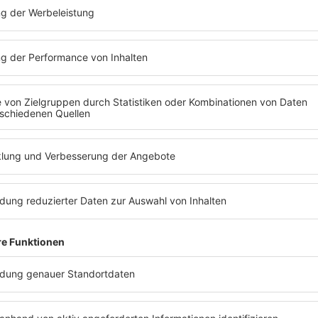
T ABSPIELEN
RADIO REGENBOG
Es läuft:
ERNEST LA ROCHE mit PRAY