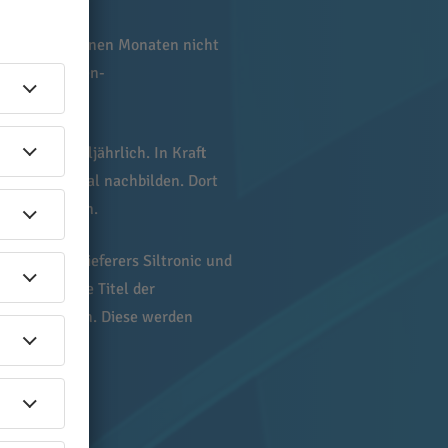
n den vergangenen Monaten nicht
von Milliarden-
cDax) vierteljährlich. In Kraft
ie Indizes real nachbilden. Dort
se haben kann.
des Chipzulieferers Siltronic und
Hochtief die Titel der
 Jungheinrich. Diese werden