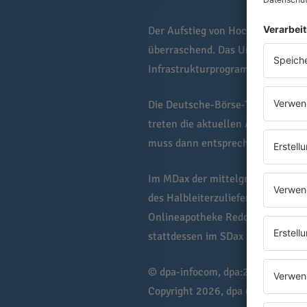
Der Aufstieg von Hochtief kommt 
überraschend. Das Unternehmen p
Infrastrukturprogrammen sowie s
Die Deutsche-Börse-Tochter ISS St
treten die aktuellen Änderungen a
muss dann entsprechend umgeschi
Im MDax der mittelgroßen Werte w
des Halbleiterzulieferers Suss M
Onlineapotheke Redcare Pharmacy
stattdessen im SDax notiert.
© dpa-infocom, dpa:260603-930
Copyright 2026, dpa (
www.dpa.de