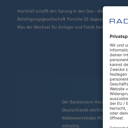
Hochtief schafft den Sprung in den Dax - die VW-
Beteiligungsgesellschaft Porsche SE dagegen rutscht eine
Was der Wechsel für Anleger und Fonds bedeutet.
Der Baukonzern Hochtief steigt z
Deutschlands wichtigstem Börsen
Nebenwerteindex MDax für mittel
mitteilte.