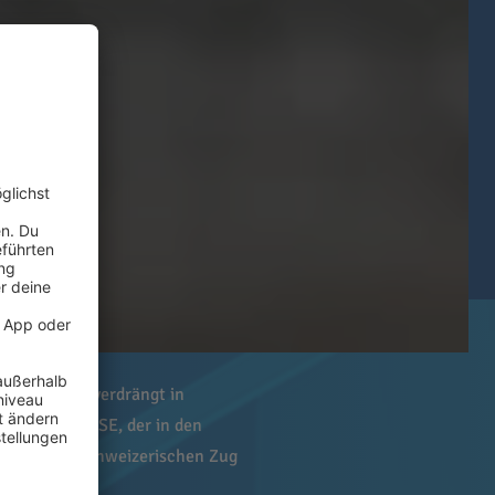
Unternehmen verdrängt in
bil Holding SE, der in den
S Stoxx im schweizerischen Zug