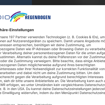
 Stufe tiefer.
um ersten Mal in den deutschen Leitindex Dax auf. Das Essener 
index zum 22. Juni den Volkswagen-Großaktionär Porsche Automo
große Unternehmen absteigt, wie die Deutsche-Börse-Tochter IS