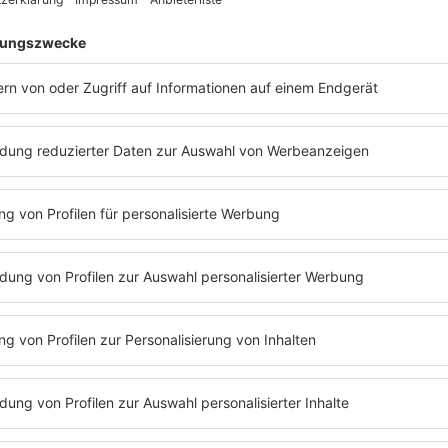
nach Ansicht von Experten nach einem starken Lauf der Aktie i
rofitiert demnach unter anderem vom Boom bei Rechenzentren, 
teigenden Verteidigungsausgaben in vielen Ländern.
oxx überprüft die Indizes der Dax-Familie (Dax, MDax, SDax und Te
m 22. Juni. Wichtig sind Index-Änderungen vor allem für Fonds, d
chtet und umgewichtet werden, was Einfluss auf die Aktienkur
erden zudem die Aktien des Chipkonzerns Elmos Semiconductor, 
icrotec aufgenommen. Entfernt werden dafür neben dem Aufsteiger 
, des Werbevermarkters Ströer und des Gabelstapler-Herstellers
-170139/2
). Alle Rechte vorbehalten