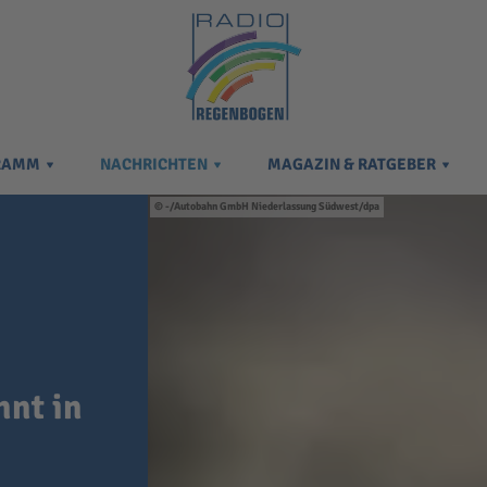
RAMM
NACHRICHTEN
MAGAZIN & RATGEBER
-/Autobahn GmbH Niederlassung Südwest/dpa
nnt in