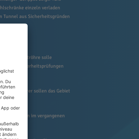
ühlschränke einzeln verladen
im Tunnel aus Sicherheitsgründen
sagen. Die Oströhre solle
rst nach Sicherheitsprüfungen
tet. Autofahrer sollen das Gebiet
mbergs. Schon im vergangenen