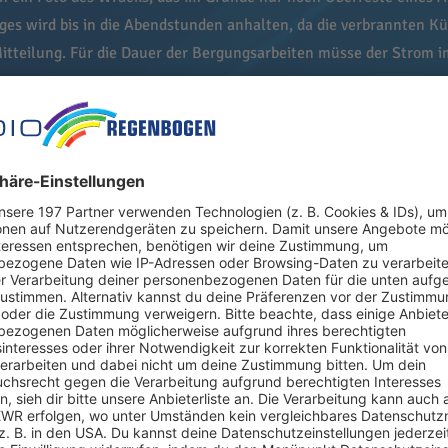
es wird bis in die Abendstunden anhalten, da die verbrannten K
itteilung. Für die Dauer der Bergungsarbeiten müsse der Strom 
t bleibt, lässt sich nach Auskunft eines Sprechers aktuell nicht 
. «Ein genaues Datum für das Ende der Vollsperrung kann aber e
.
tgart wird laut Polizei über die Anschlussstelle Feuerbach abgelei
DAC-Angaben der verkehrsreichste Autobahntunnel Baden-Württe
in Verkehrschaos gesorgt.