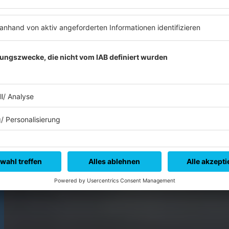
Karsten Schmalz/dpa