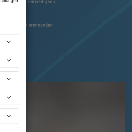
hwaden waren zeitweilig von
üftet.
zeuge vor dem brennenden
ten.