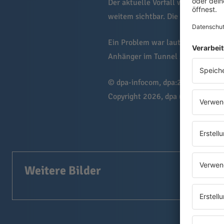
Der aktuelle Vorfall wurde gegen
weitem sichtbar. Die Feuerwehr 
Ein Problem war laut Feuerwehr
Anhänger im Tunnel standen. Noc
© dpa-infocom, dpa:260303-930
Copyright 2026, dpa (
www.dpa.de
Weitere Bilder