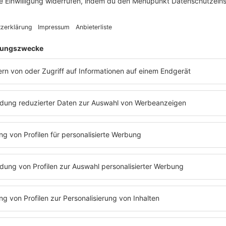
 14.20 Uhr gemeldet, wie die Polizei berichtete. Dunkle Rauchsc
konnte die Flammen löschen. Danach wurden die Tunnelröhren gel
kommandant Zimmermann, dass wegen einer Baustelle viele Fahr
h gegen 19.00 Uhr waren es 19, die noch geborgen werden muss
-762800/5
). Alle Rechte vorbehalten
-/Autobahn GmbH Niederlassung Südwest/dpa