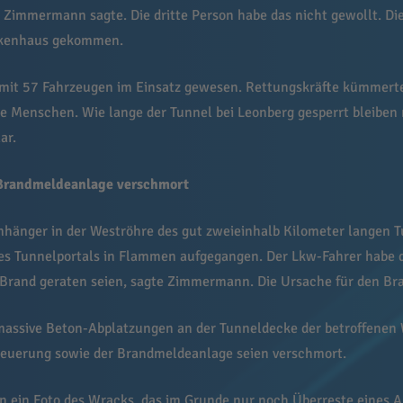
mmermann sagte. Die dritte Person habe das nicht gewollt. Di
rankenhaus gekommen.
 mit 57 Fahrzeugen im Einsatz gewesen. Rettungskräfte kümmer
e Menschen. Wie lange der Tunnel bei Leonberg gesperrt bleiben
ar.
 Brandmeldeanlage verschmort
hänger in der Weströhre des gut zweieinhalb Kilometer langen T
 Tunnelportals in Flammen aufgegangen. Der Lkw-Fahrer habe d
 Brand geraten seien, sagte Zimmermann. Die Ursache für den Br
massive Beton-Abplatzungen an der Tunneldecke der betroffenen 
teuerung sowie der Brandmeldeanlage seien verschmort.
 ein Foto des Wracks, das im Grunde nur noch Überreste eines A