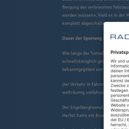
Bergung des verbrannten Fahrzeug
werden müssen», hieß es in der M
komplett abgeschaltet werden.
Dauer der Sperrung unklar
Wie lange der Tunnel noch gesperr
schnellstmöglich geöffnet werden
bekanntgegeben werden», hieß es
Der Verkehr in Fahrtrichtung Stut
weiträumig umfahren.
Der Engelbergtunnel ist nach A
Herbst hatte ein Brand dort für e