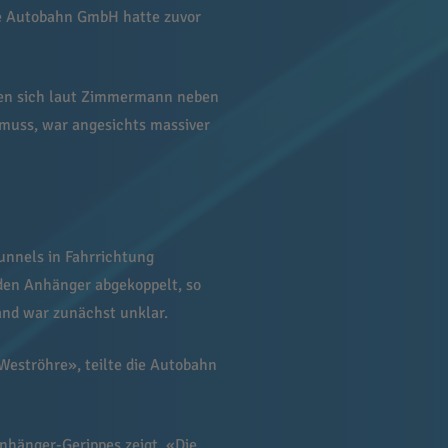
e Autobahn GmbH hatte zuvor
ten sich laut Zimmermann neben
 muss, war angesichts massiver
unnels in Fahrrichtung
en Anhänger abgekoppelt, so
and war zunächst unklar.
Weströhre», teilte die Autobahn
nhänger-Gerippes zeigt. «Die