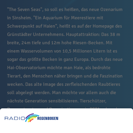
"The Seven Seas", so soll es heißen, das neue Ozenarium
in Sinsheim. "Ein Aquarium für Meerestiere mit
Schwerpunkt auf Haien", heißt es auf der Homepage des
Grünstädter Unternehmens. Hauptattraktion: Das 38 m
breite, 24m tiefe und 12m hohe Riesen-Becken. Mit
einem Wasservolumen von 10,5 Millionen Litern ist es
sogar das größte Becken in ganz Europa. Durch das neue
Hai-Observatorium möchte man Haie, als bedrohte
Tierart, den Menschen näher bringen und die Faszination
wecken. Das alte Image des zerfleischenden Raubtieres
soll abgelegt werden. Man möchte vor allem auch die
nächste Generation sensibilisieren. Tierschützer,
Demonstranten und Organisationen wie PETA sehen das
Vorhaben allerdings kritisch.