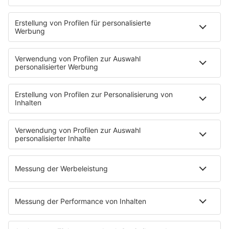
STARTSEITE
SERVICE
Kontakt
Newsletter
Jobs & Praktika
Pressekontakt
Presse & Downloads
Verkehr
Wetter
EMPFANG
Übersicht
RADIO REGENBOGEN App
radio.de
radioplayer.de
Partner