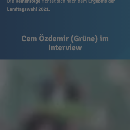
Die
Reihenfolge
richtet sich nach dem
Ergebnis der
Landtagswahl 2021
.
Cem Özdemir (Grüne) im
Interview