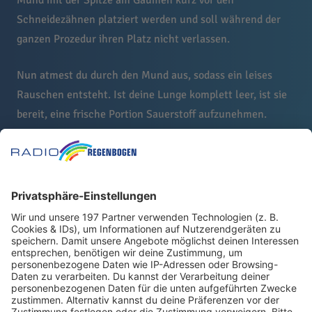
Mund mit der Spitze am Gaumen kurz vor den
Schneidezähnen platziert werden und soll während der
ganzen Prozedur ihren Platz nicht verlassen.
Nun atmest du durch den Mund aus, sodass ein leises
Rauschen entsteht. Ist deine Lunge komplett leer, ist sie
bereit, eine frische Portion Sauerstoff aufzunehmen.
"4" - Atme jetzt ganz ruhig durch die Nase ein und zähle
dabei bis vier. Achte auf deinen Körper, spüre, wie dein
Puls sinkt.
"7" - Wenn deine Lunge komplett mit Sauerstoff gefüllt
ist, beginnst du erneut zu zählen. Diesmal während du die
Luft in anhälst. Und,wer hätte es gedacht, diesmal bis
sieben.
"8" - Zum Schluss atmest du die Luft wieder mit einem
leisen Rauschen aus dem leicht geöffneten Mund aus.