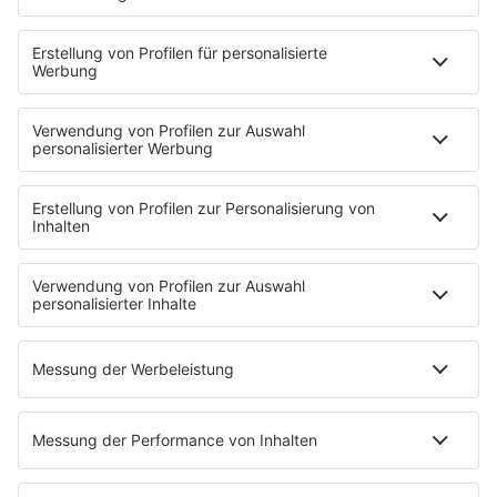
STARTSEITE
SERVICE
Kontakt
Newsletter
Jobs & Praktika
Pressekontakt
Presse & Downloads
Verkehr
Wetter
EMPFANG
Übersicht
RADIO REGENBOGEN App
radio.de
radioplayer.de
Partner